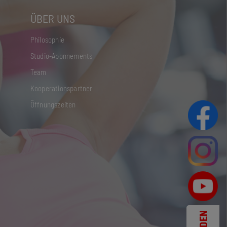
ÜBER UNS
Philosophie
Studio-Abonnements
Team
Kooperationspartner
Öffnungszeiten