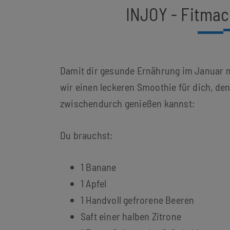
INJOY - Fitma
Damit dir gesunde Ernährung im Januar m
wir einen leckeren Smoothie für dich, de
zwischendurch genießen kannst:
Du brauchst:
1 Banane
1 Apfel
1 Handvoll gefrorene Beeren
Saft einer halben Zitrone