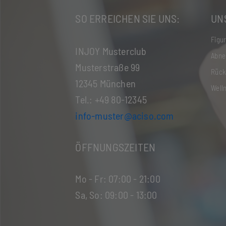
SO ERREICHEN SIE UNS:
UN
Figur
INJOY Musterclub
Abne
Musterstraße 99
Rück
12345 München
Well
Tel.: +49 80-12345
info-muster@aciso.com
ÖFFNUNGSZEITEN
Mo - Fr: 07:00 - 21:00
Sa, So: 09:00 - 13:00