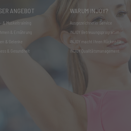
SER ANGEBOT
WARUM INJOY?
- & Muskeltraining
Ausgezeichneter Service
hmen & Ernährung
INJOY Betreuungsprogramm
en & Gelenke
INJOY macht Ihren Rücken fit
ness & Gesundheit
INJOY Qualitätsmanagement